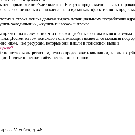
имость продвижения будет высокая. В случае продвижения с гарантирова
ного, себестоимость их снижается, в то время как эффективность продвиж
оторых в строке поиска должен выдать потенциальному потребителю адре
упить холодильник», «купить пылесос» и прочее.
 применяться совместно, что позволит добиться оптимального результат
клама. Достоинством поисковой оптимизации является ее меньшая подве
нно ниже, чем ресурсам, которые они нашли в поисковой выдаче.
 нужно?
айт по нескольким регионам, нужно предоставить компании, занимающей
рации Яндекс присвоит сайту несколько регионов.
ирзо - Улугбек, д. 46