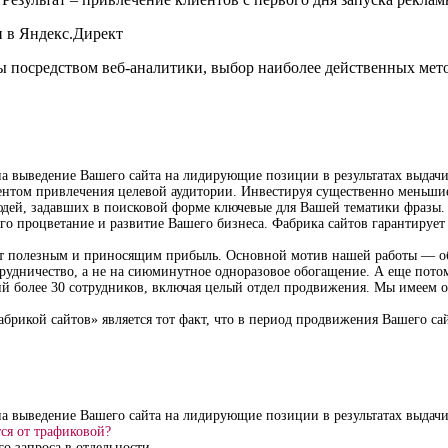
и в Яндекс.Директ
 посредством веб-аналитики, выбор наиболее действенных мето
.
на выведение Вашего сайта на лидирующие позиции в результатах выдачи
нтом привлечения целевой аудитории. Инвестируя существенно меньшие
юдей, задавших в поисковой форме ключевые для Вашей тематики фразы.
его процветание и развитие Вашего бизнеса. Фабрика сайтов гарантируе
айт полезным и приносящим прибыль. Основной мотив нашей работы — об
рудничество, а не на сиюминутное одноразовое обогащение. А еще пото
ий более 30 сотрудников, включая целый отдел продвижения. Мы имеем о
брикой сайтов» является тот факт, что в период продвижения Вашего сай
на выведение Вашего сайта на лидирующие позиции в результатах выдачи
тся от трафиковой?
о запроса в отдельности.