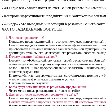
- 4000 рублей - зачисляются на счет Вашей рекламной кампани
- Контроль эффективности продвижения и контекстной рекламы
- «Лидер» - это выгодные инвестиции в развитие Вашего сайта
ЧАСТО ЗАДАВАЕМЫЕ ВОПРОСЫ:
Что такое продвижение?
Поисковое продвижение сайта - это комплекс мер, направленный 
Поисковое продвижение является наиболее эффективным инструме
приобретаете внимание наиболее заинтересованной аудитории - л
достигнуть стабильного, долгосрочного результата, обеспечивающ
Почему именно Фабрика сайтов?
Потому что «Фабрика сайтов» ставит своей целью сделать Ваш с
ориентируясь на долгосрочную перспективу и взаимовыгодное сот
более 9-ти лет. У нас профессиональный коллектив, насчитывающ
остаются разумными.
И, пожалуй, главным аргументом для сотрудничества именно с «Фа
– это оплата за фактически оказанные услуги.
Платите только за результат!
Когда будут заметны первые результаты продвижения?
Через месяц после размещения контента на сайте
Для чего нужно поисковое продвижение сайта?
Поисковое продвижение сайта - это комплекс мер, направленный 
Почему стоимость запросов в расчете по топ-10 настолько отличае
В случае продвижения в топ-10 мы рассчитываем стоимость каждог